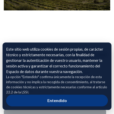
Este sitio web utiliza cookies de sesión propias, de carácter
viñedo_sarral_corrected_agrixel
técnico y estrictamente necesarias, con la finalidad de
gestionar la autenticación de vuestro usuario, mantener la
_output
sesión activa y garantizar el correcto funcionamiento del
Espacio de datos durante vuestra navegación.
Datos de Sarral de los años 2022 a 2025 referentes a:
La opción "Entendido" confirma únicamente la recepción de esta
- Cultivos y variedades de uva.
información y no implica la recogida de consentimiento, al tratarse
- Sistemas de conducción y características de las parcelas.
de cookies técnicas y estrictamente necesarias conforme al artículo
- Datos de producción por campaña y por socio.
22.2 de la LSSI.
- Históricos de rendimientos y calidades.
Entendido
-Estados fenológicos