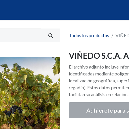
álogo
Servicios
Mi Portal de Datos
Todos los productos
VIÑED
VIÑEDO S.C.A.
El archivo adjunto incluye inf
identificadas mediante polígon
localización geográfica, superf
regadío). Estos datos permiten
facilitan su análisis en relació
Adhierete para s