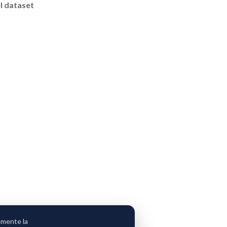
l dataset
amente la