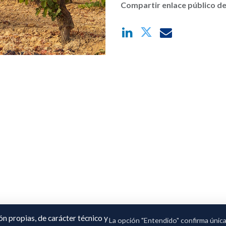
Compartir enlace público de
ión propias, de carácter técnico y
La opción "Entendido" confirma únic