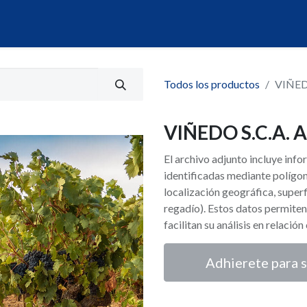
álogo
Servicios
Mi Portal de Datos
Todos los productos
VIÑED
VIÑEDO S.C.A.
El archivo adjunto incluye inf
identificadas mediante polígon
localización geográfica, superf
regadío). Estos datos permiten
facilitan su análisis en relació
Adhierete para s