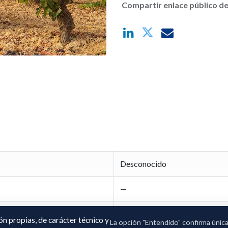
Compartir enlace público de
Desconocido
—
—
ión propias, de carácter técnico y
La opción "Entendido" confirma únic