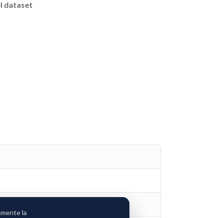
l dataset
amente la