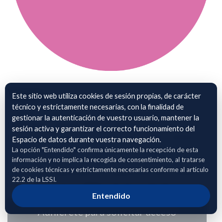
Viajes
Este sitio web utiliza cookies de sesión propias, de carácter
técnico y estrictamente necesarias, con la finalidad de
Conjunto de datos que recoge los desplazamientos
gestionar la autenticación de vuestro usuario, mantener la
individuales realizados por los vehículos entre ubicaciones.
sesión activa y garantizar el correcto funcionamiento del
Incluye información estructurada sobre origen y destino,
Espacio de datos durante vuestra navegación.
coordenadas geográficas, distancia recorrida, velocidad
La opción "Entendido" confirma únicamente la recepción de esta
información y no implica la recogida de consentimiento, al tratarse
media y máxima, duración y referencias a puntos de entrega
de cookies técnicas y estrictamente necesarias conforme al artículo
cuando están disponibles. Este dataset permite el análisis de
22.2 de la LSSI.
rutas, patrones de movilidad y eficiencia operativa.
Entendido
Adhierete para solicitar acceso