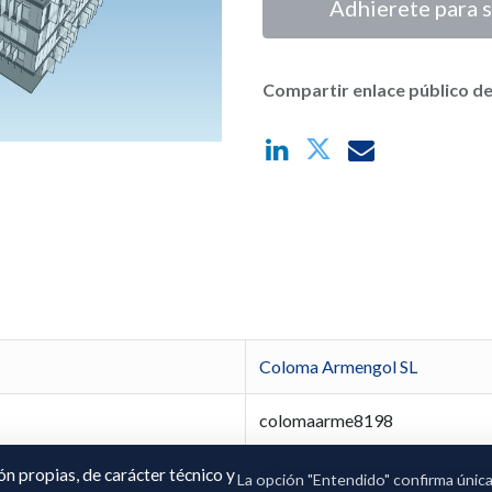
Adhierete para s
Compartir enlace público de
Coloma Armengol SL
colomaarme8198
Montserrat Armengol Aragon
ión propias, de carácter técnico y
La opción "Entendido" confirma únic