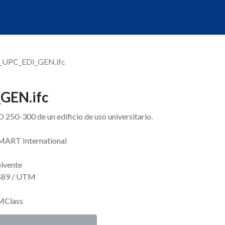
_UPC_EDI_GEN.ifc
GEN.ifc
250-300 de un edificio de uso universitario.
SMART International
olvente
RS89 / UTM
IMClass