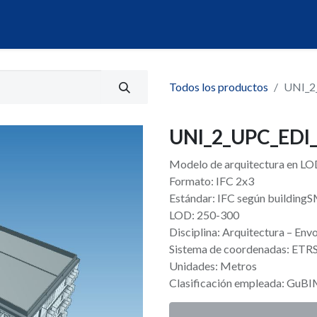
álogo
Servicios
Mi Portal de Datos
Todos los productos
UNI_2
UNI_2_UPC_EDI_
Modelo de arquitectura en LOD 
Formato: IFC 2x3
Estándar: IFC según building
LOD: 250-300
Disciplina: Arquitectura – Env
Sistema de coordenadas: ET
Unidades: Metros
Clasificación empleada: GuB