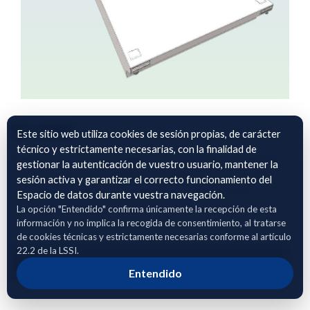
SF1800
Este sitio web utiliza cookies de sesión propias, de carácter
técnico y estrictamente necesarias, con la finalidad de
Modelo con un nivel de desarrollo LOD 300 de un pantalán
gestionar la autenticación de vuestro usuario, mantener la
con un conjunto de imágenes asociadas a través del PSET
sesión activa y garantizar el correcto funcionamiento del
07_Documentation, para su gestión y mantenimiento y la
Espacio de datos durante vuestra navegación.
ficha técnica en PDF. Todo ello vinculado con una ruta al
La opción "Entendido" confirma únicamente la recepción de esta
información y no implica la recogida de consentimiento, al tratarse
propio IFC.
de cookies técnicas y estrictamente necesarias conforme al artículo
22.2 de la LSSI.
Adhierete para solicitar acceso
Entendido