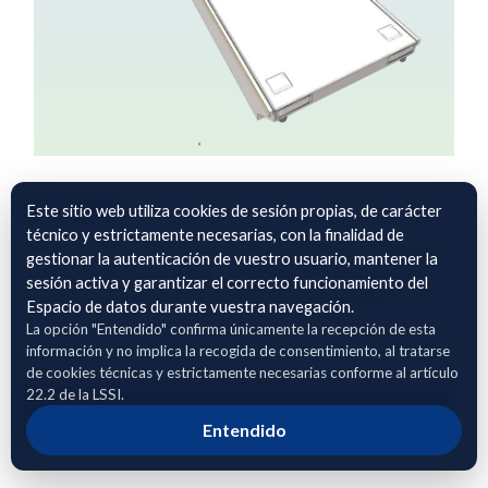
SF1540
Este sitio web utiliza cookies de sesión propias, de carácter
técnico y estrictamente necesarias, con la finalidad de
Modelo con un nivel de desarrollo LOD 300 de un pantalán
gestionar la autenticación de vuestro usuario, mantener la
con un conjunto de imágenes asociadas a través del PSET
sesión activa y garantizar el correcto funcionamiento del
07_Documentation, para su gestión y mantenimiento y la
Espacio de datos durante vuestra navegación.
ficha técnica en PDF. Todo ello vinculado con una ruta al
La opción "Entendido" confirma únicamente la recepción de esta
información y no implica la recogida de consentimiento, al tratarse
propio IFC.
de cookies técnicas y estrictamente necesarias conforme al artículo
22.2 de la LSSI.
Adhierete para solicitar acceso
Entendido