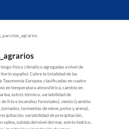
s_parcelas_agrarios
_agrarios
esgo físico climático agregadas a nivel de
ritorio español. Cubre la totalidad de las
la Taxonomía Europea, clasificadas en cuatro
io en temperatura atmosférica, cambio en
rina, estrés térmico, variabilidad de
s de frío e incendios forestales), viento (cambio
, tornados, tormentas de nieve, polvo y arena),
ecipitación, variabilidad de precipitación,
n salina, subida del nivel del mar, estrés hídrico,
as, inundación e inundación de aguas