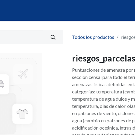
álogo
Servicios
Mi Portal de Datos
Todos los productos
riesgo
riesgos_parcelas
Puntuaciones de amenaza por ri
sección censal para todo el ter
amenazas físicas definidas en 
categorías: temperatura (camb
temperatura de agua dulce y ma
temperatura, olas de calor, ola
en patrones de viento, ciclones
agua (cambio en patrones de pr
acidificación oceánica, intrusió
sequía, precipitaciones extrem