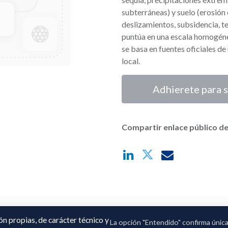
subterráneas) y suelo (erosión 
deslizamientos, subsidencia, 
puntúa en una escala homogéne
se basa en fuentes oficiales de
local.
Adhierete para s
Compartir enlace público de
ión propias, de carácter técnico y
La opción "Entendido" confirma únic