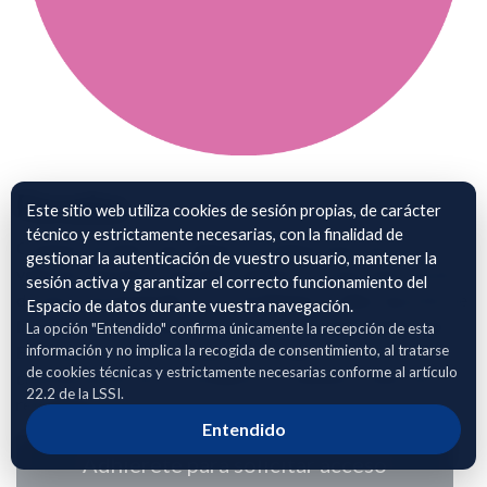
Paradas
Este sitio web utiliza cookies de sesión propias, de carácter
técnico y estrictamente necesarias, con la finalidad de
Conjunto de datos que registra las detenciones de los
gestionar la autenticación de vuestro usuario, mantener la
vehículos durante la operativa logística. Incluye información
sesión activa y garantizar el correcto funcionamiento del
de ubicación geográfica, hora de llegada y salida, duración de
Espacio de datos durante vuestra navegación.
la parada y su vinculación a puntos de entrega identificados.
La opción "Entendido" confirma únicamente la recepción de esta
información y no implica la recogida de consentimiento, al tratarse
Este dataset facilita el análisis de tiempos de servicio y la
de cookies técnicas y estrictamente necesarias conforme al artículo
caracterización de la actividad en los distintos nodos de la
22.2 de la LSSI.
red logística.
Entendido
Adhierete para solicitar acceso