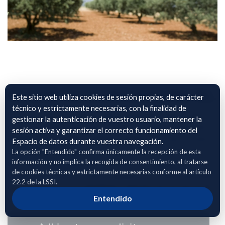
OLIVAR TECNOAYUDAS PAC S.L.
Este sitio web utiliza cookies de sesión propias, de carácter
técnico y estrictamente necesarias, con la finalidad de
El archivo adjunto contiene información georreferenciada
gestionar la autenticación de vuestro usuario, mantener la
correspondiente a parcelas de cultivo de olivar, incluyendo la
sesión activa y garantizar el correcto funcionamiento del
identificación SIGPAC mediante polígono, parcela y recinto,
Espacio de datos durante vuestra navegación.
su localización geográfica precisa, la superficie cultivada
La opción "Entendido" confirma únicamente la recepción de esta
información y no implica la recogida de consentimiento, al tratarse
asociada a cada unidad de explotación y el régimen de
de cookies técnicas y estrictamente necesarias conforme al artículo
tenencia del cultivo (secano o regadío). Estos datos permiten
22.2 de la LSSI.
caracterizar de forma detallada la distribución territorial del
Entendido
olivar y su tipología productiva.