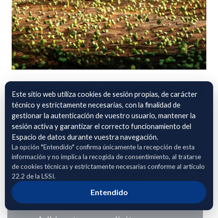
OLIVAR SEMILLAS MARTIN SLU
Este sitio web utiliza cookies de sesión propias, de carácter
técnico y estrictamente necesarias, con la finalidad de
El archivo adjunto contiene información georreferenciada
gestionar la autenticación de vuestro usuario, mantener la
correspondiente a parcelas de cultivo de olivar, incluyendo la
sesión activa y garantizar el correcto funcionamiento del
identificación SIGPAC mediante polígono, parcela y recinto,
Espacio de datos durante vuestra navegación.
su localización geográfica precisa, la superficie cultivada
La opción "Entendido" confirma únicamente la recepción de esta
información y no implica la recogida de consentimiento, al tratarse
asociada a cada unidad de explotación y el régimen de
de cookies técnicas y estrictamente necesarias conforme al artículo
tenencia del cultivo (secano o regadío). Estos datos permiten
22.2 de la LSSI.
caracterizar de forma detallada la distribución territorial del
Entendido
olivar y su tipología productiva.