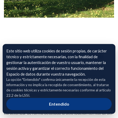
Este sitio web utiliza cookies de sesión propias, de carácter
OLIVAR S.C.A. OLIVARERA DE
técnico y estrictamente necesarias, con la finalidad de
gestionar la autenticación de vuestro usuario, mantener la
CASARICHE
sesión activa y garantizar el correcto funcionamiento del
Espacio de datos durante vuestra navegación.
El archivo adjunto contiene información georreferenciada
La opción "Entendido" confirma únicamente la recepción de esta
correspondiente a parcelas de cultivo de olivar, incluyendo la
información y no implica la recogida de consentimiento, al tratarse
identificación SIGPAC mediante polígono, parcela y recinto,
de cookies técnicas y estrictamente necesarias conforme al artículo
su localización geográfica precisa, la superficie cultivada
22.2 de la LSSI.
asociada a cada unidad de explotación y el régimen de
Entendido
tenencia del cultivo (secano o regadío). Estos datos permiten
caracterizar de forma detallada la distribución territorial del