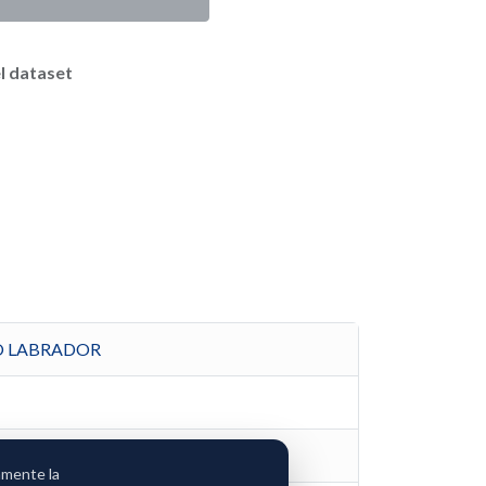
l dataset
RO LABRADOR
amente la