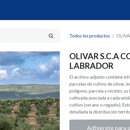
álogo
Servicios
Mi Portal de Datos
Todos los productos
OLIVA
OLIVAR S.C.A 
LABRADOR
El archivo adjunto contiene i
parcelas de cultivo de olivar,
polígono, parcela y recinto, su 
cultivada asociada a cada unid
cultivo (secano o regadío). Es
detallada la distribución territ
Adhierete para s