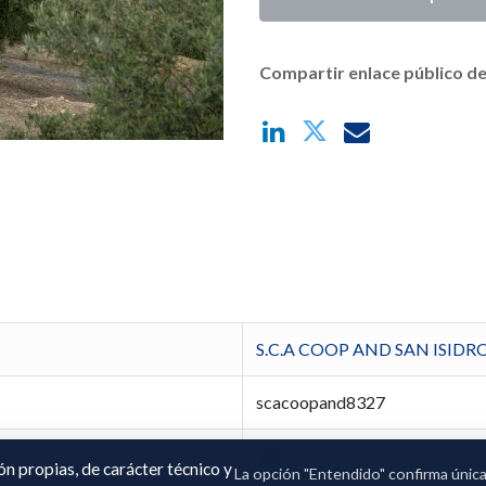
Compartir enlace público de
S.C.A COOP AND SAN ISID
scacoopand8327
Javi
ión propias, de carácter técnico y
La opción "Entendido" confirma únic