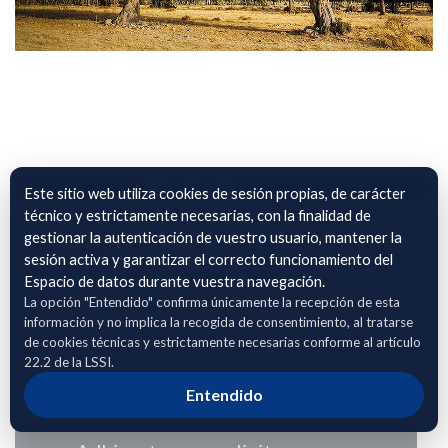
OLIVAR S.C.A. A. CERRO GORDO
Este sitio web utiliza cookies de sesión propias, de carácter
técnico y estrictamente necesarias, con la finalidad de
El archivo adjunto contiene información georreferenciada
gestionar la autenticación de vuestro usuario, mantener la
correspondiente a parcelas de cultivo de olivar, incluyendo la
sesión activa y garantizar el correcto funcionamiento del
identificación SIGPAC mediante polígono, parcela y recinto,
Espacio de datos durante vuestra navegación.
su localización geográfica precisa, la superficie cultivada
La opción "Entendido" confirma únicamente la recepción de esta
información y no implica la recogida de consentimiento, al tratarse
asociada a cada unidad de explotación y el régimen de
de cookies técnicas y estrictamente necesarias conforme al artículo
tenencia del cultivo (secano o regadío). Estos datos permiten
22.2 de la LSSI.
caracterizar de forma detallada la distribución territorial del
Entendido
olivar y su tipología productiva.