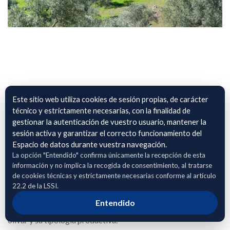
OLIVAR LOS VALLES ESTATE,
Este sitio web utiliza cookies de sesión propias, de carácter
S.L.
técnico y estrictamente necesarias, con la finalidad de
gestionar la autenticación de vuestro usuario, mantener la
sesión activa y garantizar el correcto funcionamiento del
El archivo adjunto contiene información georreferenciada
Espacio de datos durante vuestra navegación.
correspondiente a parcelas de cultivo de olivar, incluyendo la
La opción "Entendido" confirma únicamente la recepción de esta
identificación SIGPAC mediante polígono, parcela y recinto,
información y no implica la recogida de consentimiento, al tratarse
su localización geográfica precisa, la superficie cultivada
de cookies técnicas y estrictamente necesarias conforme al artículo
asociada a cada unidad de explotación y el régimen de
22.2 de la LSSI.
tenencia del cultivo (secano o regadío). Estos datos permiten
Entendido
caracterizar de forma detallada la distribución territorial del
olivar y su tipología productiva.