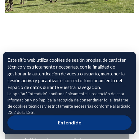
OLIVAR LA VICARÍA S.C.A.
Este sitio web utiliza cookies de sesión propias, de carácter
técnico y estrictamente necesarias, con la finalidad de
El archivo adjunto contiene información georreferenciada
gestionar la autenticación de vuestro usuario, mantener la
correspondiente a parcelas de cultivo de olivar, incluyendo la
sesión activa y garantizar el correcto funcionamiento del
identificación SIGPAC mediante polígono, parcela y recinto,
Espacio de datos durante vuestra navegación.
su localización geográfica precisa, la superficie cultivada
La opción "Entendido" confirma únicamente la recepción de esta
información y no implica la recogida de consentimiento, al tratarse
asociada a cada unidad de explotación y el régimen de
de cookies técnicas y estrictamente necesarias conforme al artículo
tenencia del cultivo (secano o regadío). Estos datos permiten
22.2 de la LSSI.
caracterizar de forma detallada la distribución territorial del
Entendido
olivar y su tipología productiva.