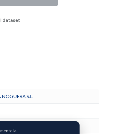
l dataset
 NOGUERA S.L.
amente la