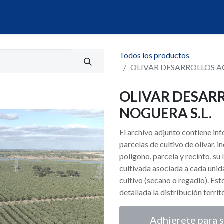
álogo
Servicios
Mi Portal de Datos
Todos los productos
OLIVAR DESARROLLOS A
OLIVAR DESAR
NOGUERA S.L.
El archivo adjunto contiene i
parcelas de cultivo de olivar,
polígono, parcela y recinto, su 
cultivada asociada a cada unid
cultivo (secano o regadío). Es
detallada la distribución territ
Adhierete para s