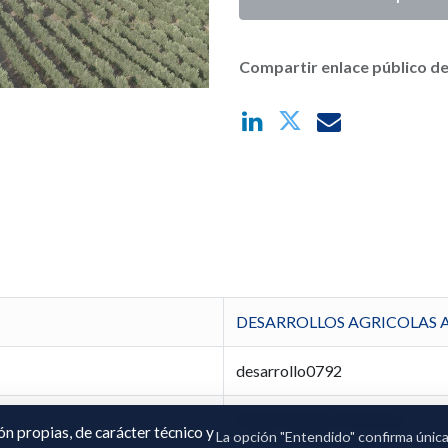
Compartir enlace público de
DESARROLLOS AGRICOLAS A
desarrollo0792
Angel Noguera Martínez
ión propias, de carácter técnico y
La opción "Entendido" confirma únic