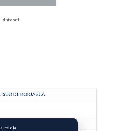
l dataset
ISCO DE BORJA SCA
 MORENO
amente la