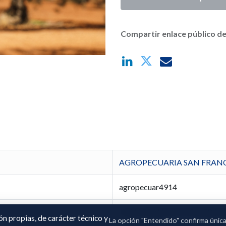
Compartir enlace público de
AGROPECUARIA SAN FRANC
agropecuar4914
JUAN FRANCISCO RIVERO
ión propias, de carácter técnico y
La opción "Entendido" confirma únic