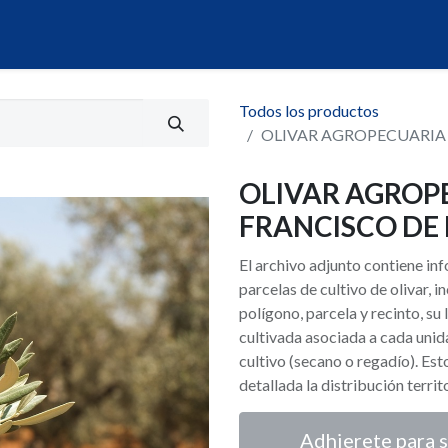
álogo
Servicios
Mi Portal de Datos
Todos los productos
OLIVAR AGROPECUARIA 
OLIVAR AGROP
FRANCISCO DE 
El archivo adjunto contiene i
parcelas de cultivo de olivar,
polígono, parcela y recinto, su 
cultivada asociada a cada unid
cultivo (secano o regadío). Es
detallada la distribución territ
Adhierete para s