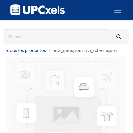
Todos los productos
ndvi_data.json ndvi_schema.json