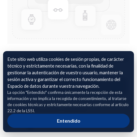
ndvi_data.json ndvi_schema.json
Este sitio web utiliza cookies de sesión propias, de carácter
técnico y estrictamente necesarias, con la finalidad de
Indices NVDI rioja alavesa (1003 parcelas) 2021-2025
gestionar la autenticación de vuestro usuario, mantener la
sesión activa y garantizar el correcto funcionamiento del
Adhierete para solicitar acceso
Espacio de datos durante vuestra navegación.
La opción "Entendido" confirma únicamente la recepción de esta
información y no implica la recogida de consentimiento, al tratarse
de cookies técnicas y estrictamente necesarias conforme al artículo
Compartir enlace público del dataset
22.2 de la LSSI.
Entendido