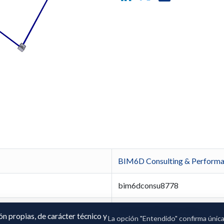
BIM6D Consulting & Performan
bim6dconsu8778
Fernando Morales Tosar
ión propias, de carácter técnico y
La opción "Entendido" confirma únic