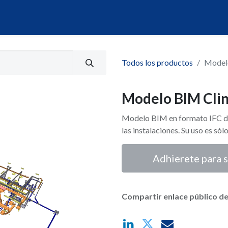
álogo
Servicios
Mi Portal de Datos
Todos los productos
Modelo
Modelo BIM Clin
Modelo BIM en formato IFC de 
las instalaciones. Su uso es sól
Adhierete para s
Compartir enlace público de