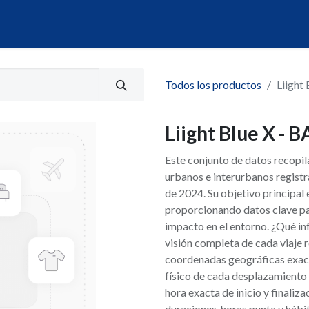
álogo
Servicios
Mi Portal de Datos
Todos los productos
Liight
Liight Blue X - 
Este conjunto de datos recopi
urbanos e interurbanos regist
de 2024. Su objetivo principa
proporcionando datos clave pa
impacto en el entorno. ¿Qué in
visión completa de cada viaje r
coordenadas geográficas exact
físico de cada desplazamiento d
hora exacta de inicio y finaliza
duraciones, horas punta y háb