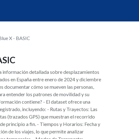
 Blue X - BASIC
BASIC
la información detallada sobre desplazamientos
rados en España entre enero de 2024 y diciembre
l es documentar cómo se mueven las personas,
ra entender los patrones de movilidad y su
formación contiene? - El dataset ofrece una
egistrado, incluyendo: - Rutas y Trayectos: Las
as (trazados GPS) que muestran el recorrido
e principio a fin. - Tiempos y Horarios: Fecha y
ción de los viajes, lo que permite analizar
itos temporales. - Modos de Transporte: