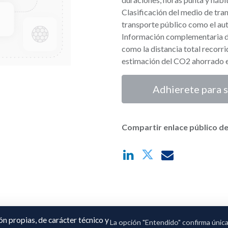
Clasificación del medio de tra
transporte público como el au
Información complementaria d
como la distancia total recorri
estimación del CO2 ahorrado e
Adhierete para s
Compartir enlace público de
ión propias, de carácter técnico y
La opción "Entendido" confirma únic