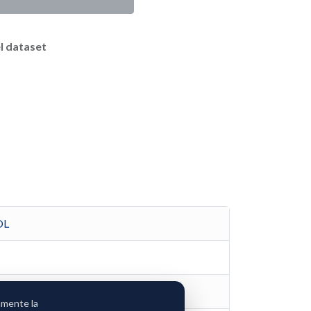
l dataset
OL
amente la