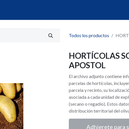
álogo
Servicios
Mi Portal de Datos
Todos los productos
HORT
HORTÍCOLAS S
APOSTOL
El archivo adjunto contiene i
parcelas de hortícolas, incluy
parcela y recinto, su localizaci
asociada a cada unidad de expl
(secano o regadío). Estos dato
distribución territorial del oli
Adhierete para s