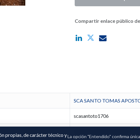
Compartir enlace público de
SCA SANTO TOMAS APOST
scasantoto1706
Eduardo Jiménez Montero
ión propias, de carácter técnico y
La opción "Entendido" confirma únic