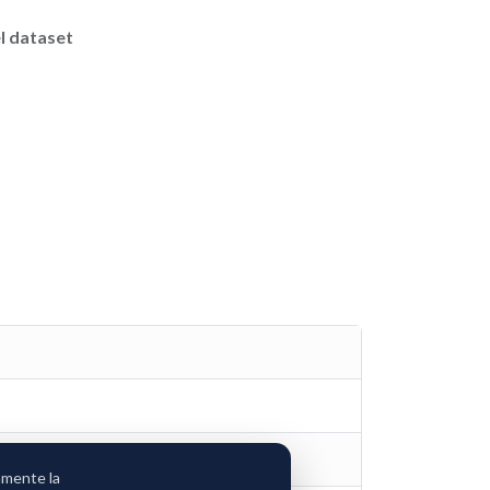
l dataset
amente la