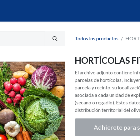
álogo
Servicios
Mi Portal de Datos
Todos los productos
HORT
HORTÍCOLAS F
El archivo adjunto contiene i
parcelas de hortícolas, incluy
parcela y recinto, su localizaci
asociada a cada unidad de expl
(secano o regadío). Estos dato
distribución territorial del oli
Adhierete para s