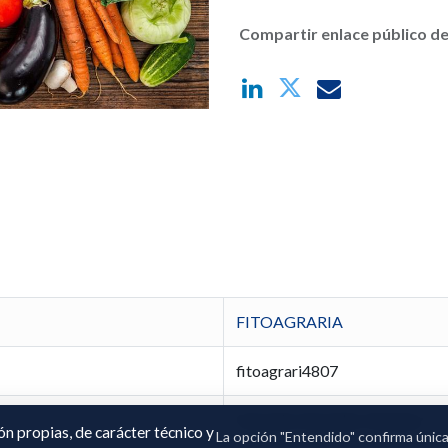
Compartir enlace público de
FITOAGRARIA
fitoagrari4807
Gonzalo Gonzalez Vazquez
ión propias, de carácter técnico y
La opción "Entendido" confirma únic