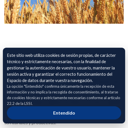
Este sitio web utiliza cookies de sesión propias, de carácter
HERBÁCEOS SCA SANTO
técnico y estrictamente necesarias, con la finalidad de
gestionar la autenticación de vuestro usuario, mantener la
TOMAS APOSTOL
sesión activa y garantizar el correcto funcionamiento del
Espacio de datos durante vuestra navegación.
El archivo adjunto incluye información detallada de parcelas
La opción "Entendido" confirma únicamente la recepción de esta
de herbáceos, identificadas mediante polígono, parcela y
información y no implica la recogida de consentimiento, al tratarse
recinto según SIGPAC, junto con su localización geográfica,
de cookies técnicas y estrictamente necesarias conforme al artículo
superficie cultivada y régimen de tenencia (secano o regadío).
22.2 de la LSSI.
Estos datos permiten una adecuada caracterización del
Entendido
cultivo y facilitan su análisis en relación con variables
territoriales y productivas.