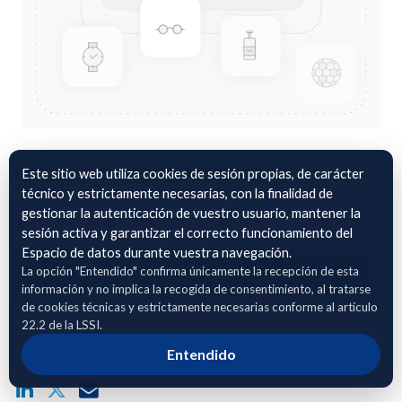
Frutas de hueso. Huesca
Este sitio web utiliza cookies de sesión propias, de carácter
técnico y estrictamente necesarias, con la finalidad de
Datos sobre manejo y cultivo de fruta de hueso en la
gestionar la autenticación de vuestro usuario, mantener la
provincia de Huesca,
sesión activa y garantizar el correcto funcionamiento del
Espacio de datos durante vuestra navegación.
La opción "Entendido" confirma únicamente la recepción de esta
Adhierete para solicitar acceso
información y no implica la recogida de consentimiento, al tratarse
de cookies técnicas y estrictamente necesarias conforme al artículo
22.2 de la LSSI.
Compartir enlace público del dataset
Entendido