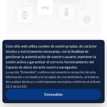
Fruta hueso. Huesca
Este sitio web utiliza cookies de sesión propias, de carácter
técnico y estrictamente necesarias, con la finalidad de
Datos manejo cultivo de fruta de hueso en Fraga, Huesca.
gestionar la autenticación de vuestro usuario, mantener la
sesión activa y garantizar el correcto funcionamiento del
Adhierete para solicitar acceso
Espacio de datos durante vuestra navegación.
La opción "Entendido" confirma únicamente la recepción de esta
información y no implica la recogida de consentimiento, al tratarse
de cookies técnicas y estrictamente necesarias conforme al artículo
Compartir enlace público del dataset
22.2 de la LSSI.
Entendido