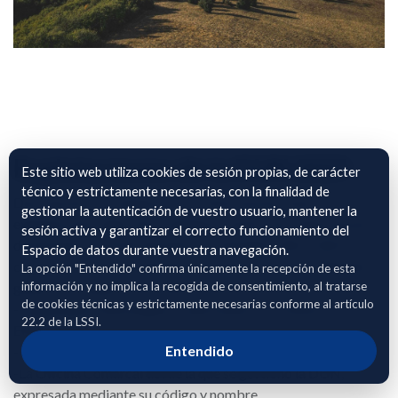
Explotaciones de la DUN 2025
Este sitio web utiliza cookies de sesión propias, de carácter
técnico y estrictamente necesarias, con la finalidad de
Descripción: El conjunto ofrece información sobre las
gestionar la autenticación de vuestro usuario, mantener la
explotaciones agrícolas catalanas a partir de la información
sesión activa y garantizar el correcto funcionamiento del
declarada en la DUN durante las campañas 2021-2025. En
Espacio de datos durante vuestra navegación.
concreto, para cada explotación, proporciona los siguientes
La opción "Entendido" confirma únicamente la recepción de esta
información y no implica la recogida de consentimiento, al tratarse
grupos de campos informativos:
de cookies técnicas y estrictamente necesarias conforme al artículo
-La geometría del polígono, expresada en el sistema
22.2 de la LSSI.
EPSG:25831.
Entendido
-La campaña DUN a la que hacen referencia sus datos.
-La Oficina Comarcal desde la que se gestionó la DUN,
expresada mediante su código y nombre.