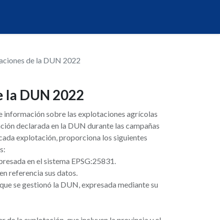
aciones de la DUN 2022
e la DUN 2022
e información sobre las explotaciones agrícolas
mación declarada en la DUN durante las campañas
cada explotación, proporciona los siguientes
s:
xpresada en el sistema EPSG:25831.
n referencia sus datos.
 que se gestionó la DUN, expresada mediante su
r de la explotación, que incluyen la provincia y el