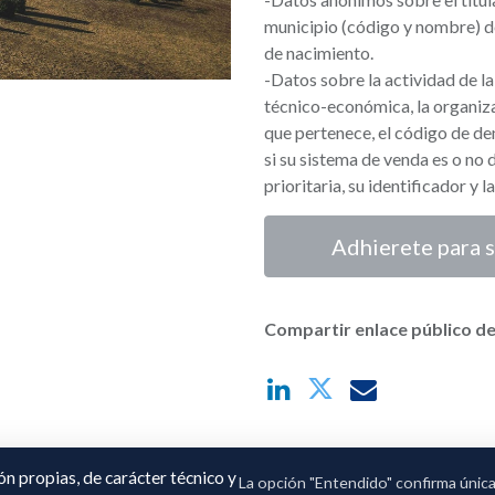
municipio (código y nombre) de
de nacimiento.
-Datos sobre la actividad de la
técnico-económica, la organiza
que pertenece, el código de de
si su sistema de venda es o no 
prioritaria, su identificador y 
Adhierete para s
Compartir enlace público de
ión propias, de carácter técnico y
La opción "Entendido" confirma únic