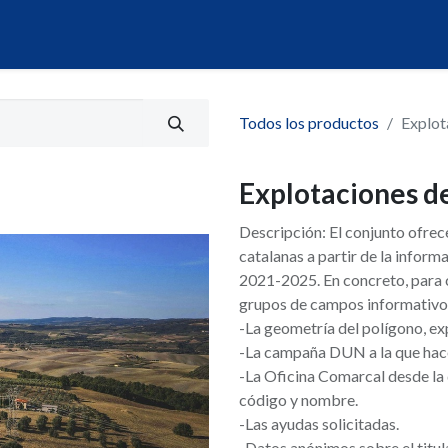
álogo
Servicios
Mi Portal de Datos
Todos los productos
Explot
Explotaciones d
Descripción: El conjunto ofrec
catalanas a partir de la infor
2021-2025. En concreto, para 
grupos de campos informativo
-La geometría del polígono, e
-La campaña DUN a la que hace
-La Oficina Comarcal desde la
código y nombre.
-Las ayudas solicitadas.
-Datos anónimos sobre el titula