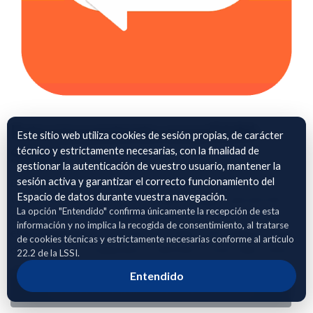
Estacionamiento zona DUM -
Este sitio web utiliza cookies de sesión propias, de carácter
Sitges
técnico y estrictamente necesarias, con la finalidad de
gestionar la autenticación de vuestro usuario, mantener la
sesión activa y garantizar el correcto funcionamiento del
Datos de estacionamiento en las zonas de Distribución
Espacio de datos durante vuestra navegación.
Urbana de Mercancías de la ciudad de Sitges, que permite
La opción "Entendido" confirma únicamente la recepción de esta
obtener información detallada sobre el uso del
información y no implica la recogida de consentimiento, al tratarse
estacionamiento en las zonas de Carga y Descarga por parte
de cookies técnicas y estrictamente necesarias conforme al artículo
de los camiones, furgonetas y vehíclulos comerciales mixtos.
22.2 de la LSSI.
Entendido
Adhierete para solicitar acceso