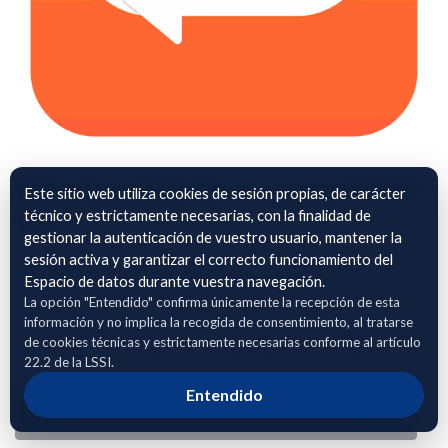
Estacionamiento en zonas DUM -
Este sitio web utiliza cookies de sesión propias, de carácter
Vic
técnico y estrictamente necesarias, con la finalidad de
gestionar la autenticación de vuestro usuario, mantener la
sesión activa y garantizar el correcto funcionamiento del
Datos de estacionamiento en las zonas de Distribución
Espacio de datos durante vuestra navegación.
Urbana de Mercancías de la ciudad de Vic, que permite
La opción "Entendido" confirma únicamente la recepción de esta
obtener información detallada sobre el uso del
información y no implica la recogida de consentimiento, al tratarse
estacionamiento en las zonas de Carga y Descarga por parte
de cookies técnicas y estrictamente necesarias conforme al artículo
de los camiones, furgonetas y vehíclulos comerciales mixtos.
22.2 de la LSSI.
Entendido
Adhierete para solicitar acceso