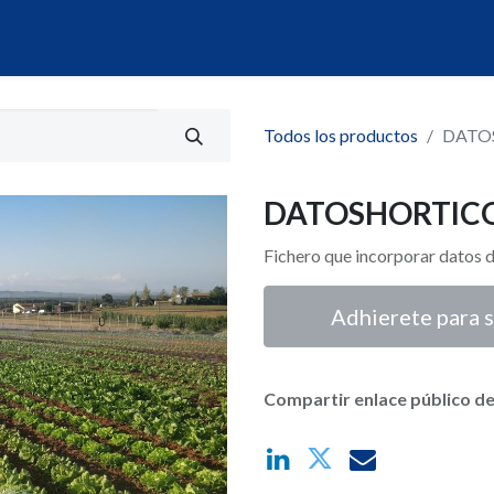
álogo
Servicios
Mi Portal de Datos
Todos los productos
DATO
DATOSHORTIC
Fichero que incorporar datos d
Adhierete para s
Compartir enlace público de