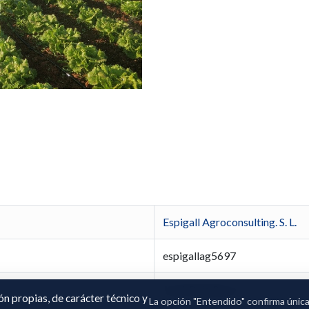
Espigall Agroconsulting. S. L.
espigallag5697
Jordi Puig Roca
ión propias, de carácter técnico y
La opción "Entendido" confirma únic