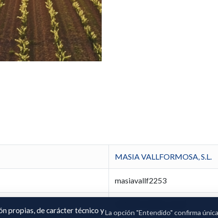
MASIA VALLFORMOSA, S.L.
masiavallf2253
MARTA VIDAL OLLÉ
ión propias, de carácter técnico y
La opción "Entendido" confirma únic