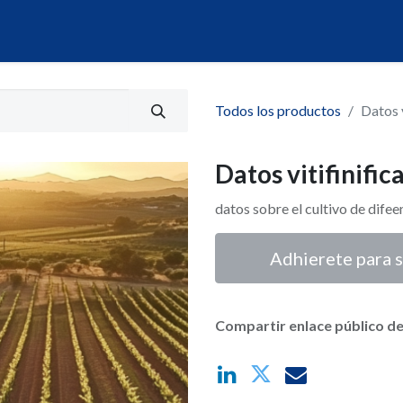
álogo
Servicios
Mi Portal de Datos
Todos los productos
Datos v
Datos vitifinific
datos sobre el cultivo de difee
Adhierete para s
Compartir enlace público de