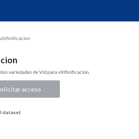
itifinificacion
acion
ntes variedades de Vid para vitifinificacion.
olicitar acceso
l dataset