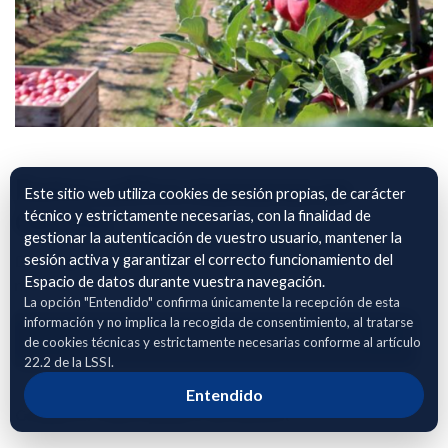
Datos cultivo manzanas en
Este sitio web utiliza cookies de sesión propias, de carácter
Gerona
técnico y estrictamente necesarias, con la finalidad de
gestionar la autenticación de vuestro usuario, mantener la
sesión activa y garantizar el correcto funcionamiento del
Datos agronomicos sobre el cultivo y manejo del cultivo de
Espacio de datos durante vuestra navegación.
manzanas en la provincia de Gerona
La opción "Entendido" confirma únicamente la recepción de esta
información y no implica la recogida de consentimiento, al tratarse
Adhierete para solicitar acceso
de cookies técnicas y estrictamente necesarias conforme al artículo
22.2 de la LSSI.
Entendido
Compartir enlace público del dataset