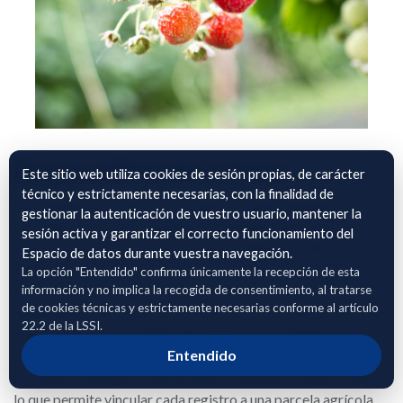
Datos cultivo de la fresa
Este sitio web utiliza cookies de sesión propias, de carácter
técnico y estrictamente necesarias, con la finalidad de
Este dataset procede de una empresa especializada en la
gestionar la autenticación de vuestro usuario, mantener la
consultoría y el asesoramiento de explotaciones agrícolas,
sesión activa y garantizar el correcto funcionamiento del
con acceso a información de toda la cadena de valor del
Espacio de datos durante vuestra navegación.
negocio.
La opción "Entendido" confirma únicamente la recepción de esta
información y no implica la recogida de consentimiento, al tratarse
En este primer conjunto de datos se aportan datos sobre los
de cookies técnicas y estrictamente necesarias conforme al artículo
rendimientos del cultivo de la fresa, así como información
22.2 de la LSSI.
relacionada con su manejo agronómico y las distintas
Entendido
prácticas realizadas en campo.
Los datos están georreferenciados mediante código SIGPAC,
lo que permite vincular cada registro a una parcela agrícola