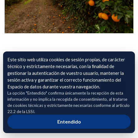
Datos cultivo citricos
Este sitio web utiliza cookies de sesión propias, de carácter
técnico y estrictamente necesarias, con la finalidad de
Datos georeferenciados de cultivo de citricos.
gestionar la autenticación de vuestro usuario, mantener la
sesión activa y garantizar el correcto funcionamiento del
Adhierete para solicitar acceso
Espacio de datos durante vuestra navegación.
La opción "Entendido" confirma únicamente la recepción de esta
información y no implica la recogida de consentimiento, al tratarse
de cookies técnicas y estrictamente necesarias conforme al artículo
Compartir enlace público del dataset
22.2 de la LSSI.
Entendido