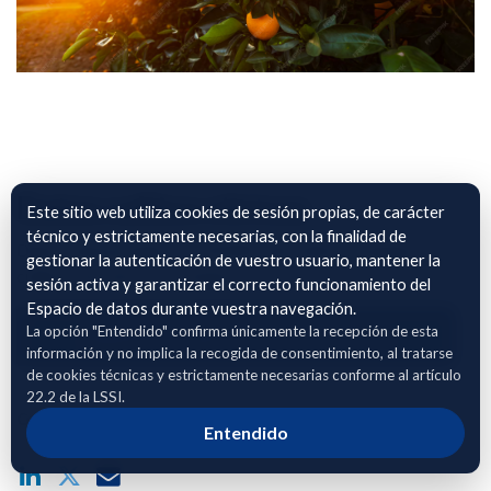
Datos cultico citricos
Este sitio web utiliza cookies de sesión propias, de carácter
técnico y estrictamente necesarias, con la finalidad de
Datos referenciados con SIGPAc del cultivo y manejo de
gestionar la autenticación de vuestro usuario, mantener la
cultivos de cítricos en Huelva.
sesión activa y garantizar el correcto funcionamiento del
Espacio de datos durante vuestra navegación.
La opción "Entendido" confirma únicamente la recepción de esta
Adhierete para solicitar acceso
información y no implica la recogida de consentimiento, al tratarse
de cookies técnicas y estrictamente necesarias conforme al artículo
22.2 de la LSSI.
Compartir enlace público del dataset
Entendido