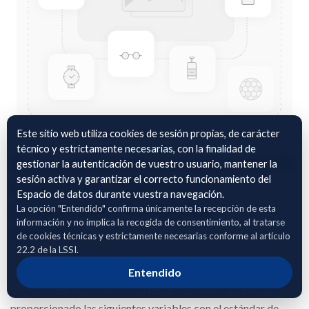
Este sitio web utiliza cookies de sesión propias, de carácter
técnico y estrictamente necesarias, con la finalidad de
Datos agrometeorológicos de 75
gestionar la autenticación de vuestro usuario, mantener la
sesión activa y garantizar el correcto funcionamiento del
estaciones conectadas a
Espacio de datos durante vuestra navegación.
programadores de riego
La opción "Entendido" confirma únicamente la recepción de esta
información y no implica la recogida de consentimiento, al tratarse
agrícola.
de cookies técnicas y estrictamente necesarias conforme al artículo
22.2 de la LSSI.
Datos agrometeorológicos de varios años (hasta 3 años de
Entendido
antigüedad) de 75 estaciones agroclimáticas que están
conectadas a programadores de riego Agrónic. Se ha
proporcionado las siguientes variables con el estándar de