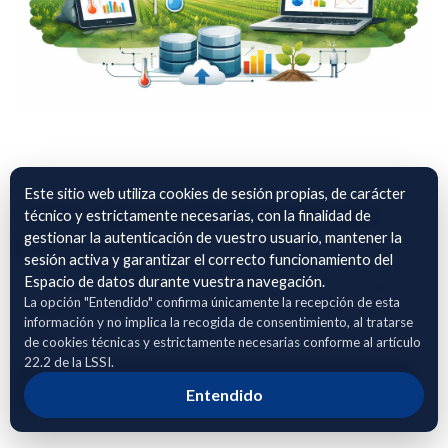
Este sitio web utiliza cookies de sesión propias, de carácter
Datos Agroclimáticos España
técnico y estrictamente necesarias, con la finalidad de
gestionar la autenticación de vuestro usuario, mantener la
(2017-2025)
sesión activa y garantizar el correcto funcionamiento del
Espacio de datos durante vuestra navegación.
Datos agroclimáticos en diversas ubicaciones de España
La opción "Entendido" confirma únicamente la recepción de esta
(agregación diaria). Datos obtenidos a partir de los datos
información y no implica la recogida de consentimiento, al tratarse
públicos de AEMET.
de cookies técnicas y estrictamente necesarias conforme al artículo
22.2 de la LSSI.
Adhierete para solicitar acceso
Entendido