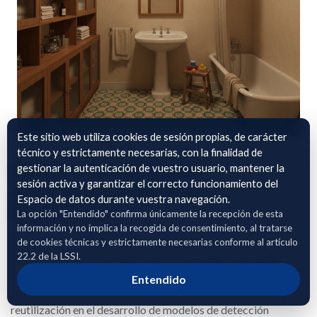
Este sitio web utiliza cookies de sesión propias, de carácter
técnico y estrictamente necesarias, con la finalidad de
Dataset de patologías
gestionar la autenticación de vuestro usuario, mantener la
sesión activa y garantizar el correcto funcionamiento del
constructivas (grietas y
Espacio de datos durante vuestra navegación.
humedades)
La opción "Entendido" confirma únicamente la recepción de esta
información y no implica la recogida de consentimiento, al tratarse
Dataset de patologías constructivas generado mediante IA,
de cookies técnicas y estrictamente necesarias conforme al artículo
22.2 de la LSSI.
estructurado por severidad, tipo de anomalía y tipología de
estancia.
Entendido
Diseñado como producto de datos interoperable para su
reutilización en el desarrollo de modelos de detección