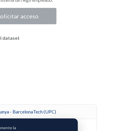
olicitar acceso
l dataset
alunya - BarcelonaTech (UPC)
amente la