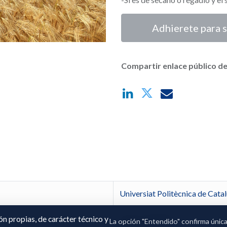
Adhierete para s
Compartir enlace público de
Universiat Politècnica de Cat
universiat8450
ión propias, de carácter técnico y
La opción "Entendido" confirma únic