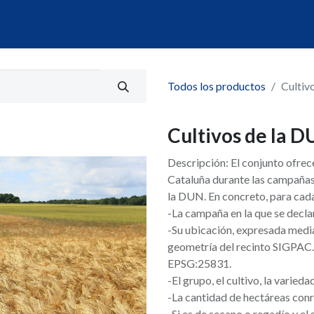
álogo
Servicios
Mi Portal de Datos
Todos los productos
Cultiv
Cultivos de la 
Descripción: El conjunto ofrec
Cataluña durante las campañas
la DUN. En concreto, para cada
-La campaña en la que se decla
-Su ubicación, expresada median
geometría del recinto SIGPAC.
EPSG:25831.
-El grupo, el cultivo, la varied
-La cantidad de hectáreas con
-Si es de secano o regadío y el