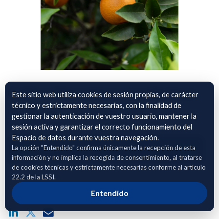
Cultivo Naranjas y mandarinas
Este sitio web utiliza cookies de sesión propias, de carácter
técnico y estrictamente necesarias, con la finalidad de
Datos georeferenciados mediante SIGPAC de cultivos de
gestionar la autenticación de vuestro usuario, mantener la
naranja y mandarina en la comunidad de andalucia.
sesión activa y garantizar el correcto funcionamiento del
Espacio de datos durante vuestra navegación.
La opción "Entendido" confirma únicamente la recepción de esta
Adhierete para solicitar acceso
información y no implica la recogida de consentimiento, al tratarse
de cookies técnicas y estrictamente necesarias conforme al artículo
22.2 de la LSSI.
Compartir enlace público del dataset
Entendido