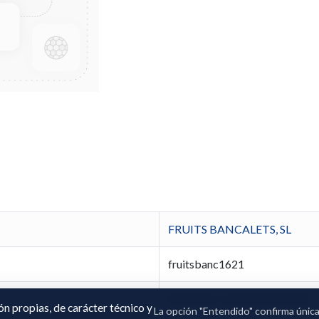
FRUITS BANCALETS, SL
fruitsbanc1621
RODERIC CEDÓ PERPINYÀ
ión propias, de carácter técnico y
La opción "Entendido" confirma únic