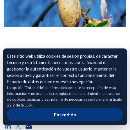
Cultivo almendros. Aragon
Este sitio web utiliza cookies de sesión propias, de carácter
técnico y estrictamente necesarias, con la finalidad de
Datos sobre cultivo de almendros y pistachos en provicia de
gestionar la autenticación de vuestro usuario, mantener la
Aragon.
sesión activa y garantizar el correcto funcionamiento del
Espacio de datos durante vuestra navegación.
La opción "Entendido" confirma únicamente la recepción de esta
Adhierete para solicitar acceso
información y no implica la recogida de consentimiento, al tratarse
de cookies técnicas y estrictamente necesarias conforme al artículo
22.2 de la LSSI.
Compartir enlace público del dataset
Entendido