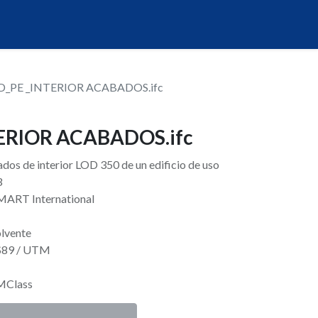
_PE _INTERIOR ACABADOS.ifc
ERIOR ACABADOS.ifc
dos de interior LOD 350 de un edificio de uso
3
SMART International
olvente
RS89 / UTM
IMClass