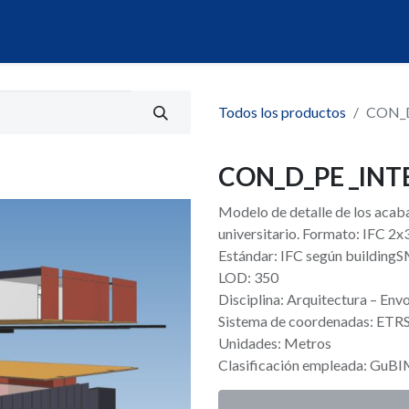
álogo
Servicios
Mi Portal de Datos
Todos los productos
CON_D
CON_D_PE _INT
Modelo de detalle de los acaba
universitario. Formato: IFC 2x
Estándar: IFC según building
LOD: 350
Disciplina: Arquitectura – Env
Sistema de coordenadas: ET
Unidades: Metros
Clasificación empleada: GuB