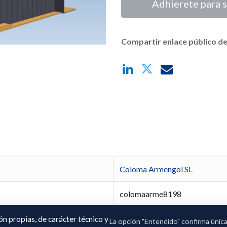
Adhierete para s
Compartir enlace público de
Coloma Armengol SL
colomaarme8198
Montserrat Armengol Aragon
ión propias, de carácter técnico y
La opción "Entendido" confirma únic