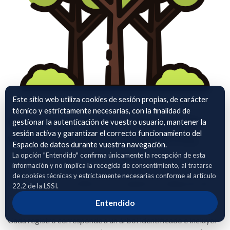
Este sitio web utiliza cookies de sesión propias, de carácter
técnico y estrictamente necesarias, con la finalidad de
Co-Carbon Trees – Dataset de
gestionar la autenticación de vuestro usuario, mantener la
sesión activa y garantizar el correcto funcionamiento del
validación del modelo de CO₂
Espacio de datos durante vuestra navegación.
La opción "Entendido" confirma únicamente la recepción de esta
Este dataset recoge medidas y cálculos asociados a árboles
información y no implica la recogida de consentimiento, al tratarse
urbanos dentro del proyecto Co-Carbon Trees
de cookies técnicas y estrictamente necesarias conforme al artículo
Measurement, y se utiliza como conjunto de validación del
22.2 de la LSSI.
modelo analítico de GreenGuard para la estimación de la
Entendido
Huella de Carbono (CO₂ equivalente).
Cada registro corresponde a un árbol identificado e incluye: