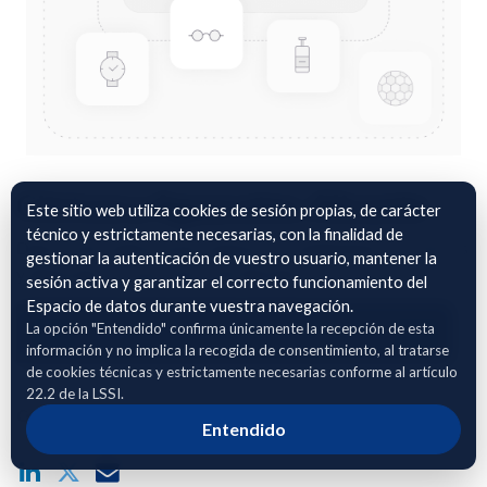
Citricos y Aguacates. Alicante
Este sitio web utiliza cookies de sesión propias, de carácter
técnico y estrictamente necesarias, con la finalidad de
Datos sobre aplicaciones quimicas y rendimientos de citricos
gestionar la autenticación de vuestro usuario, mantener la
y aguacates en la provincia de Alicante.
sesión activa y garantizar el correcto funcionamiento del
Espacio de datos durante vuestra navegación.
La opción "Entendido" confirma únicamente la recepción de esta
Adhierete para solicitar acceso
información y no implica la recogida de consentimiento, al tratarse
de cookies técnicas y estrictamente necesarias conforme al artículo
22.2 de la LSSI.
Compartir enlace público del dataset
Entendido