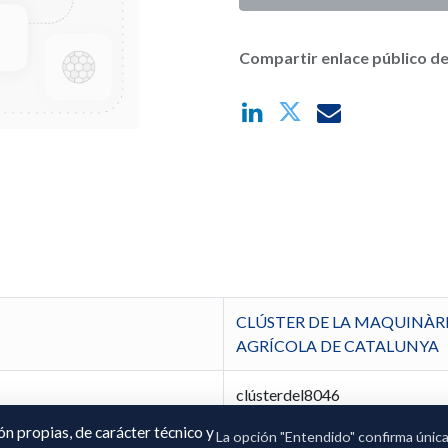
Compartir enlace público de
CLÚSTER DE LA MAQUINÀRI
AGRÍCOLA DE CATALUNYA
clústerdel8046
ión propias, de carácter técnico y
La opción "Entendido" confirma únic
Enrique Pedrós Beya