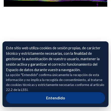
Campus Nord Semantic Dataset
Este sitio web utiliza cookies de sesión propias, de carácter
técnico y estrictamente necesarias, con la finalidad de
Nubes de puntos 3D semánticas capturadas por el robot
gestionar la autenticación de vuestro usuario, mantener la
ONA en el campus universitario de la UPC (Campus Norte,
sesión activa y garantizar el correcto funcionamiento del
Barcelona), procesadas y transformadas al marco de
Espacio de datos durante vuestra navegación.
odometría global. Incluye mapa global acumulado y frames
La opción "Entendido" confirma únicamente la recepción de esta
información y no implica la recogida de consentimiento, al tratarse
individuales con trayectoria sincronizada.
de cookies técnicas y estrictamente necesarias conforme al artículo
22.2 de la LSSI.
Adhierete para solicitar acceso
Entendido