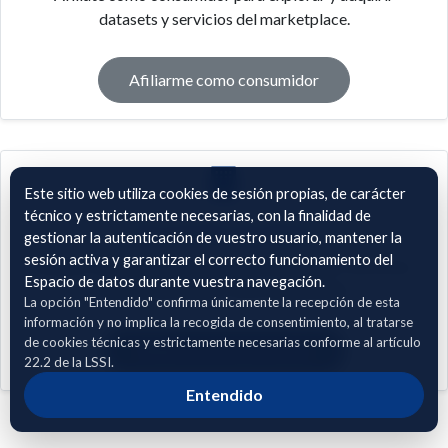
datasets y servicios del marketplace.
Afiliarme como consumidor
Este sitio web utiliza cookies de sesión propias, de carácter
técnico y estrictamente necesarias, con la finalidad de
Proveedor de datos
gestionar la autenticación de vuestro usuario, mantener la
sesión activa y garantizar el correcto funcionamiento del
Afíliate como entidad para publicar datasets y servicios,
Espacio de datos durante vuestra navegación.
además de adquirir otros disponibles.
La opción "Entendido" confirma únicamente la recepción de esta
información y no implica la recogida de consentimiento, al tratarse
de cookies técnicas y estrictamente necesarias conforme al artículo
Afiliarme como proveedor
22.2 de la LSSI.
Entendido