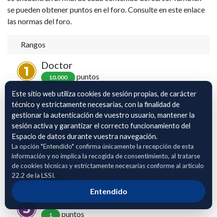
se pueden obtener puntos en el foro. Consulte en este enlace
las normas del foro.
Rangos
Doctor
punto
s
10.000
Este sitio web utiliza cookies de sesión propias, de carácter
Maestro
técnico y estrictamente necesarias, con la finalidad de
punto
s
2.000
gestionar la autenticación de vuestro usuario, mantener la
sesión activa y garantizar el correcto funcionamiento del
Título de grado
Espacio de datos durante vuestra navegación.
punto
s
La opción "Entendido" confirma únicamente la recepción de esta
500
información y no implica la recogida de consentimiento, al tratarse
de cookies técnicas y estrictamente necesarias conforme al artículo
Estudiante
22.2 de la LSSI.
punto
s
100
Entendido
Newbie
punto
s
1